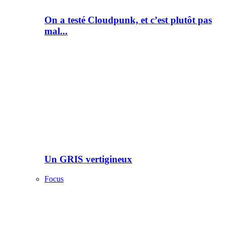
On a testé Cloudpunk, et c’est plutôt pas
mal...
Un GRIS vertigineux
Focus